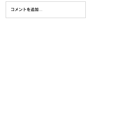
コメントを追加…
採用情報
お問い合わせ
​株式会社T・T・O
​本社工場
google map
​〒929-0126
石川県能美市山口町ヨ15