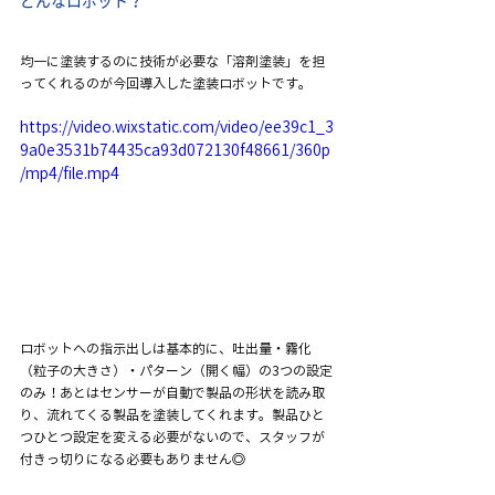
どんなロボット？
均一に塗装するのに技術が必要な「溶剤塗装」を担
ってくれるのが今回導入した塗装ロボットです。
https://video.wixstatic.com/video/ee39c1_3
9a0e3531b74435ca93d072130f48661/360p
/mp4/file.mp4
ロボットへの指示出しは基本的に、吐出量・霧化
（粒子の大きさ）・パターン（開く幅）の3つの設定
のみ！あとはセンサーが自動で製品の形状を読み取
り、流れてくる製品を塗装してくれます。製品ひと
つひとつ設定を変える必要がないので、スタッフが
付きっ切りになる必要もありません◎