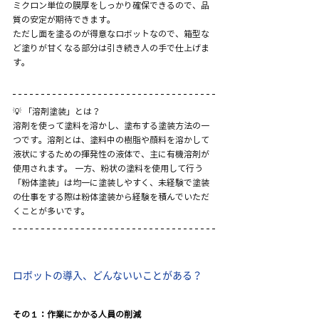
ミクロン単位の膜厚をしっかり確保できるので、品
質の安定が期待できます。
ただし面を塗るのが得意なロボットなので、箱型な
ど塗りが甘くなる部分は引き続き人の手で仕上げま
す。
💡 「溶剤塗装」とは？ 
溶剤を使って塗料を溶かし、塗布する塗装方法の一
つです。溶剤とは、塗料中の樹脂や顔料を溶かして
液状にするための揮発性の液体で、主に有機溶剤が
使用されます。 一方、粉状の塗料を使用して行う
「粉体塗装」は均一に塗装しやすく、未経験で塗装
の仕事をする際は粉体塗装から経験を積んでいただ
くことが多いです。
ロボットの導入、どんないいことがある？
その１：作業にかかる人員の削減