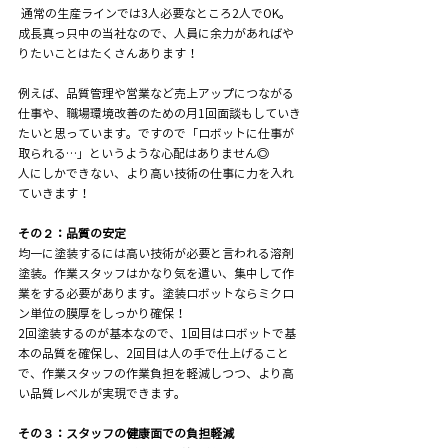
 通常の生産ラインでは3人必要なところ2人でOK。 
成長真っ只中の当社なので、人員に余力があればや
りたいことはたくさんあります！
例えば、品質管理や営業など売上アップにつながる
仕事や、職場環境改善のための月1回面談もしていき
たいと思っています。ですので「ロボットに仕事が
取られる…」というような心配はありません◎ 
人にしかできない、より高い技術の仕事に力を入れ
ていきます！
その２：品質の安定
均一に塗装するには高い技術が必要と言われる溶剤
塗装。作業スタッフはかなり気を遣い、集中して作
業をする必要があります。塗装ロボットならミクロ
ン単位の膜厚をしっかり確保！
2回塗装するのが基本なので、1回目はロボットで基
本の品質を確保し、2回目は人の手で仕上げること
で、作業スタッフの作業負担を軽減しつつ、より高
い品質レベルが実現できます。
その３：スタッフの健康面での負担軽減